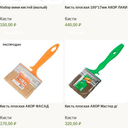
Набор мини кистей (малый)
Кисть плоская 100*17мм АКОР ЛАКИ
иск.щетина
Кисти
Кисти
150,00
₽
440,00
₽
Подробнее
В Корзину
РАСПРОДАН
Кисть плоская АКОР ФАСАД
Кисть плоская АКОР Мастер д/
натур.щетина 12*100 мм
дерева 75*17 Смешанная щетина
Кисти
Кисти
170,00
₽
320,00
₽