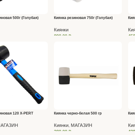
иновая 500г (Голубая)
Киянка резиновая 750г (Голубая)
Кия
RUDMEL
(Го
Киянки
Ки
890,00
₽
45
иновая 120 X-PERT
Киянка черно-белая 500 гр
Кия
деревянная рукоятка
дер
АГАЗИН
Киянки
,
МАГАЗИН
Ки
380,00
₽
42