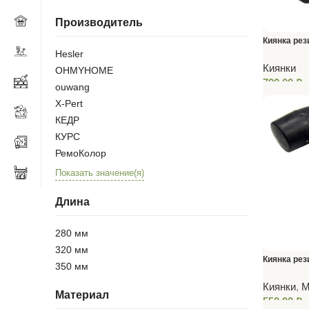
Производитель
Киянка рез
Hesler
RUDMEL
Киянки
OHMYHOME
700,00
₽
ouwang
X-Pert
КЕДР
КУРС
РемоКолор
Показать значение(я)
Длина
280 мм
320 мм
Киянка рез
350 мм
(Голубая)
Киянки
,
М
Материал
550,00
₽