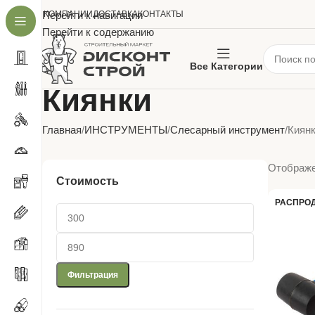
О КОМПАНИИ
Перейти к навигации
ДОСТАВКА
КОНТАКТЫ
Перейти к содержанию
Все Категории
Киянки
Главная
ИНСТРУМЕНТЫ
Слесарный инструмент
Киян
Отображе
Стоимость
РАСПРО
Фильтрация