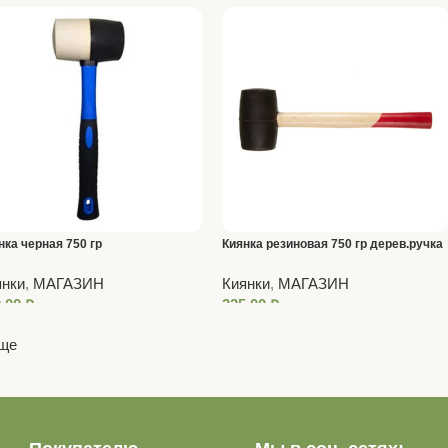
нка черная 750 гр
Киянка резиновая 750 гр дерев.ручка
ерглас.рукоятка
янки
,
МАГАЗИН
Киянки
,
МАГАЗИН
0,00
₽
325,00
₽
еще