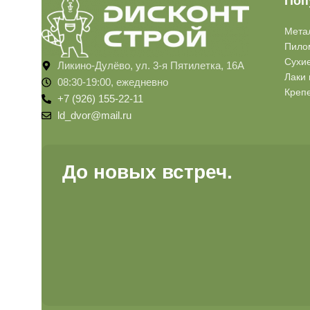
Поп
Мета
Пило
Сухи
Ликино-Дулёво, ул. 3-я Пятилетка, 16А
Лаки 
08:30-19:00, ежедневно
Креп
+7 (926) 155-22-11
ld_dvor@mail.ru
До новых встреч.