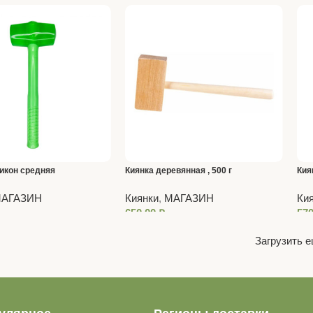
икон средняя
Киянка деревянная , 500 г
Кия
фиб
АГАЗИН
Киянки
,
МАГАЗИН
Ки
650,00
₽
57
Загрузить 