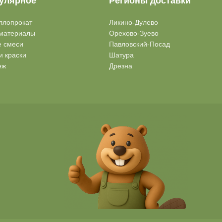
улярное
Регионы доставки
ллопрокат
Ликино-Дулево
материалы
Орехово-Зуево
е смеси
Павловский-Посад
и краски
Шатура
еж
Дрезна