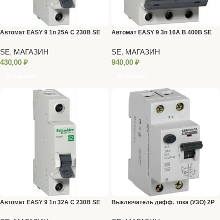
Автомат EASY 9 1п 25А С 230В SE
Автомат EASY 9 3п 16А В 400В SE
SE
,
МАГАЗИН
SE
,
МАГАЗИН
430,00
₽
940,00
₽
В Корзину
В Корзину
Автомат EASY 9 1п 32А С 230В SE
Выключатель дифф. тока (УЗО) 2Р
40 А тип АС SE 9 100 mA