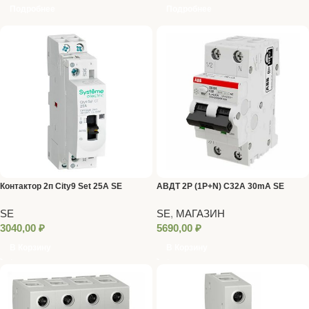
Подробнее
Подробнее
Контактор 2п City9 Set 25A SE
АВДТ 2Р (1Р+N) C32A 30mA SE
SE
SE
,
МАГАЗИН
3040,00
₽
5690,00
₽
В Корзину
В Корзину