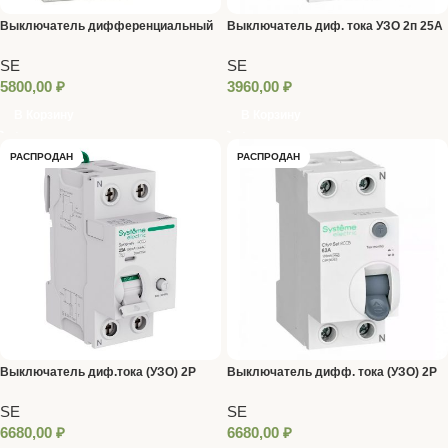
Выключатель дифференциальный
Выключатель диф. тока УЗО 2п 25А
EASY 9 4п 40А 300мА SE
30мА City9 SE
SE
SE
5800,00
₽
3960,00
₽
В Корзину
В Корзину
РАСПРОДАН
РАСПРОДАН
Выключатель диф.тока (УЗО) 2Р
Выключатель дифф. тока (УЗО) 2Р
25А тип АС SE 9
63 А тип АС SE 9 100 mA
SE
SE
6680,00
₽
6680,00
₽