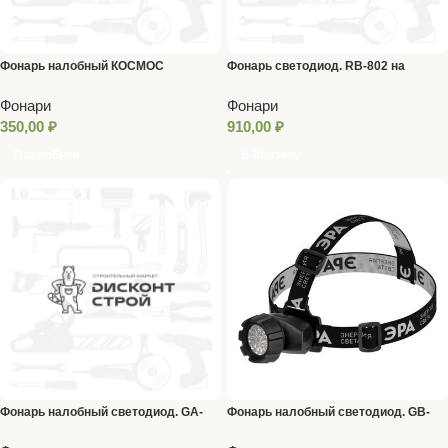
Фонарь налобный КОСМОС
Фонарь светодиод. RB-802 на
КОС510Lit
батарейках магнит с крючком
Фонари
Фонари
350,00
₽
910,00
₽
Подробнее
В Корзину
Фонарь налобный светодиод. GA-
Фонарь налобный светодиод. GB-
813 аккумуляторный 4реж. ЭРА
605 на батарейках 4реж. ЭРА