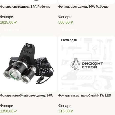
Фонарь светодиод. ЭРА Рабочие
Фонарь светодиод. ЭРА Рабочие
Практик RB-707 аккум.
Практик RB-702 ручной на
Фонари
Фонари
батарейках алюм.
1825,00
₽
580,00
₽
В Корзину
В Корзину
РАСПРОДАН
Фонарь налобный светодиод. ЭРА
Фонарь аккум. налобный H1W LED
GA-809 аккум. алюм. 4 режима
1Вт 2 режима 0,5Ач ЗУ220В КОСМОС
Фонари
Фонари
1350,00
₽
315,00
₽