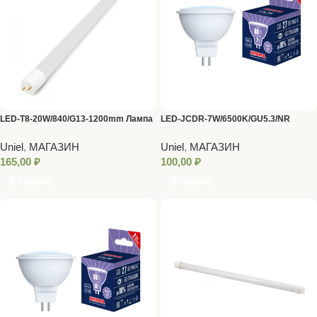
LED-T8-20W/840/G13-1200mm Лампа
LED-JCDR-7W/6500K/GU5.3/NR
светодиод. VOLPE
Лампа светодиодная. Форма
Uniel
,
МАГАЗИН
Uniel
,
МАГАЗИН
«JCDR», матовая. Серия Norma.
165,00
₽
100,00
₽
Дневной белый свет (6500К). TM
В Корзину
В Корзину
Volpe