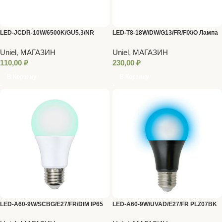
LED-JCDR-10W/6500K/GU5.3/NR
LED-T8-18W/DW/G13/FR/FIX/O Лампа
Лампа светодиодная. Форма
светод. мат.рассеиват. Optima 6500K
Uniel
,
МАГАЗИН
Uniel
,
МАГАЗИН
«JCDR», матовая. Серия Norma.
Дневной свет
110,00
₽
230,00
₽
Дневной белый свет (6500К). TM
В Корзину
В Корзину
Volpe
LED-A60-9W/SCBG/E27/FR/DIM IP65
LED-A60-9W/UVAD/E27/FR PLZ07BK
PLO65WH Лампа светодиодная
Лампа светодиодная