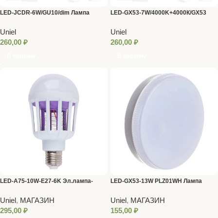
LED-JCDR-6W/GU10/dim Лампа
LED-GX53-7W/4000K+4000К/GX53
светодиод., Uniel
Лампа светодиод. Uniel
Uniel
Uniel
260,00
₽
260,00
₽
В Корзину
В Корзину
LED-A75-10W-E27-6K Эл.лампа-
LED-GX53-13W PLZ01WH Лампа
ловушка д/насекомых 6500К
светодиод., матовая, дневной белый
Uniel
,
МАГАЗИН
Uniel
,
МАГАЗИН
свет Uniel
295,00
₽
155,00
₽