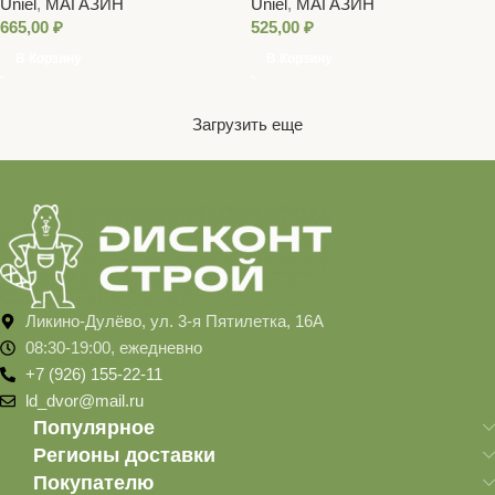
Uniel
,
МАГАЗИН
Uniel
,
МАГАЗИН
диммируемая для бойлеров. Спектр
ультрафиолетовая для дискотек.
665,00
₽
525,00
₽
синий и зеленый. TM Uniel
Спектр UVA 410нм. Картон. TM Uniel
В Корзину
В Корзину
Загрузить еще
Ликино-Дулёво, ул. 3-я Пятилетка, 16А
08:30-19:00, ежедневно
+7 (926) 155-22-11
ld_dvor@mail.ru
Популярное
Регионы доставки
Покупателю