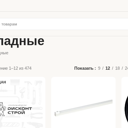
ладные
дные
ние 1–12 из 474
Показать
9
12
18
2
ДАН