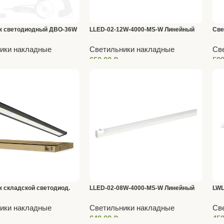
к светодиодный ДВО-36W
LLED-02-12W-4000-MS-W Линейный
Све
 4000K призма
светильник ЭРА 12Вт 4000К 874мм с
640
ики накладные
Светильники накладные
Св
датч. движения
650,00
₽
59
 складской светодиод.
LLED-02-08W-4000-MS-W Линейный
LWL
050 200Вт 230В 5000К
светильник ЭРА 8Вт 4000К 574мм с
36В
ики накладные
Светильники накладные
Св
датч. движения
640,00
₽
45