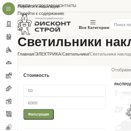
О КОМПАНИИ
Перейти к навигации
ДОСТАВКА
КОНТАКТЫ
Перейти к содержанию
Все Категории
Светильники нак
Главная
ЭЛЕКТРИКА
Светильники
Светильники накла
Отображе
Стоимость
РАСПРО
Фильтрация