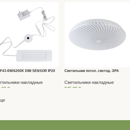
-F43-6W/4200K DIM SENSOR IP20
Светильник потол. светод. ЭРА
VER Панель лин. с бесконт.выкл.
Классик без ДУ SPB-6 Slim Mystery
етильники накладные
Светильники накладные
l
45W-5К 5000К
0,00
₽
945,00
₽
еще