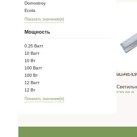
Domostroy
Ecola
Показать значение(я)
Мощность
0.25 Ватт
10 Ватт
10 Вт
100 Ватт
ULI-F41-5,
100 Вт
SILVER Св
12 Ватт
Светильн
накладной,
12 Вт
570,00
₽
выключател
Показать значение(я)