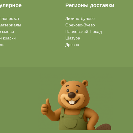
улярное
Регионы доставки
ллопрокат
Ликино-Дулево
материалы
Орехово-Зуево
е смеси
Павловский-Посад
и краски
Шатура
еж
Дрезна