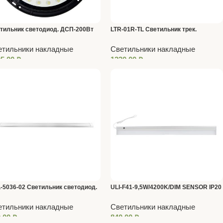
тильник светодиод. ДСП-200Вт
LTR-01R-TL Светильник трек.
0К 120* IP65
поворотн. 30Вт 4000К 475мм белый
етильники накладные
Светильники накладные
95,00
₽
1230,00
₽
-5036-02 Светильник светодиод.
ULI-F41-9,5W/4200K/DIM SENSOR IP20
т 6500К 220В DEMMAX
SILVER Светильник светодиодный
етильники накладные
Светильники накладные
накладной, бесконтактный
0,00
₽
840,00
₽
выключатель, диммер. Uniel.