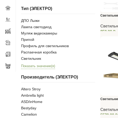
Тип (ЭЛЕКТРО)
Светильни
ДПО Лыжи
595*595*19
Светильн
Лампа светодиод.
850,00
₽
Муляж видеокамеры
Припой
Профиль для светильников
Распаечная коробка
Светильник
Показать значение(я)
Производитель (ЭЛЕКТРО)
Altero Stroy
Ambrella light
Светильник
ASD/inHome
WHB02A-20
Bestyday
Светильн
IP65
Camelion
5570,00
₽