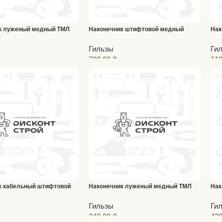
к луженый медный ТМЛ
Наконечник штифтовой медный
Нак
луженый НШП 150-37
185
Гильзы
Ги
700,00
₽
11
к кабельный штифтовой
Наконечник луженый медный ТМЛ
Нак
50-6
НШП
Гильзы
Ги
240,00
₽
42