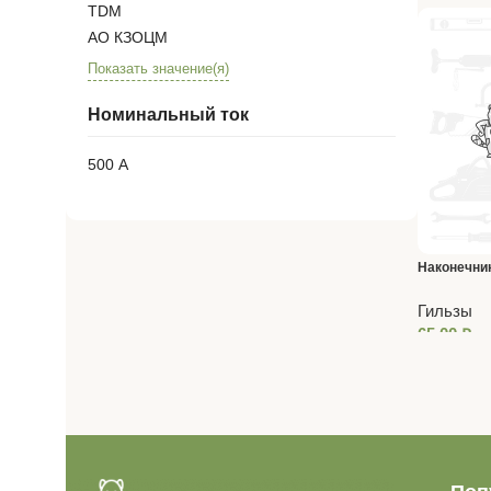
TDM
АО КЗОЦМ
Показать значение(я)
Номинальный ток
500 А
Наконечни
НШП 25-15
Гильзы
65,00
₽