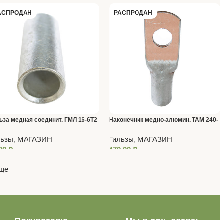
АСПРОДАН
РАСПРОДАН
ьза медная соединит. ГМЛ 16-6Т2
Наконечник медно-алюмин. ТАМ 240-
рес.луж)
16-20
льзы
,
МАГАЗИН
Гильзы
,
МАГАЗИН
,00
₽
470,00
₽
еще