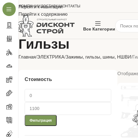
О КОМПАНИИ
Перейти к навигации
ДОСТАВКА
КОНТАКТЫ
Перейти к содержанию
Все Категории
Гильзы
Главная
ЭЛЕКТРИКА
Зажимы, гильзы, шины, НШВИ
Ги
Отображе
Стоимость
Фильтрация