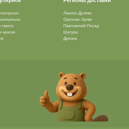
улярное
Регионы доставки
ллопрокат
Ликино-Дулево
материалы
Орехово-Зуево
е смеси
Павловский-Посад
и краски
Шатура
еж
Дрезна