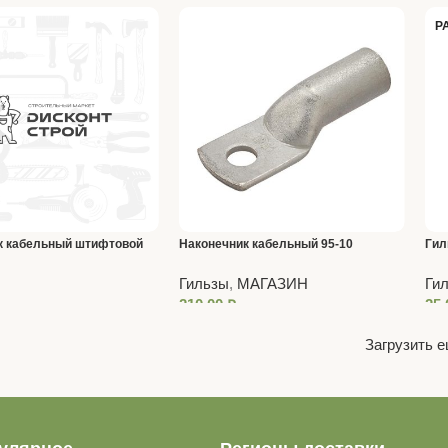
Р
к кабельный штифтовой
Наконечник кабельный 95-10
Гил
(оп
Гильзы
,
МАГАЗИН
Ги
210,00
₽
25
Загрузить 