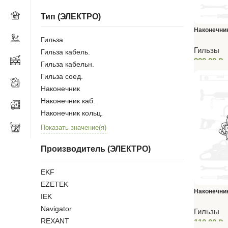
Тип (ЭЛЕКТРО)
Наконечни
Гильза
150-10
Гильзы
Гильза кабель.
900,00
₽
Гильза кабельн.
Гильза соед.
Наконечник
Наконечник каб.
Наконечник кольц.
Показать значение(я)
Производитель (ЭЛЕКТРО)
EKF
EZETEK
Наконечни
IEK
НШП 35-20
Navigator
Гильзы
REXANT
110,00
₽