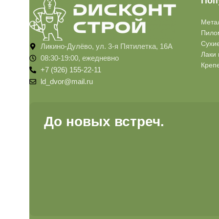
Поп
Мета
Пило
Сухи
Ликино-Дулёво, ул. 3-я Пятилетка, 16А
Лаки 
08:30-19:00, ежедневно
Креп
+7 (926) 155-22-11
ld_dvor@mail.ru
До новых встреч.