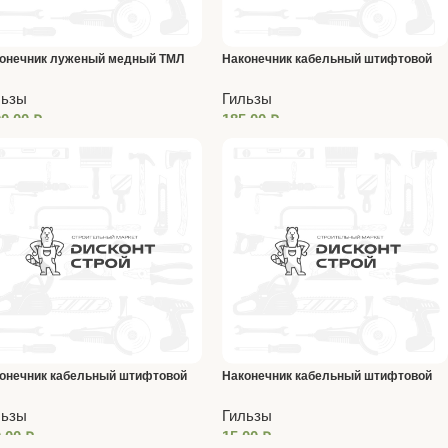
онечник луженый медный ТМЛ
Наконечник кабельный штифтовой
-10
НШП 50-20
льзы
Гильзы
00,00
₽
185,00
₽
онечник кабельный штифтовой
Наконечник кабельный штифтовой
 95-25
НШП 6.0-12
льзы
Гильзы
0,00
₽
15,00
₽