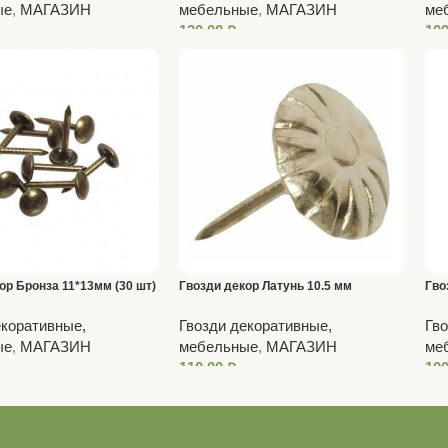
ые
,
МАГАЗИН
мебельные
,
МАГАЗИН
ме
130,00
₽
10
ор Бронза 11*13мм (30 шт)
Гвозди декор Латунь 10.5 мм
Гво
ромашка (100шт.)
екоративные,
Гвозди декоративные,
Гво
ые
,
МАГАЗИН
мебельные
,
МАГАЗИН
ме
110,00
₽
10