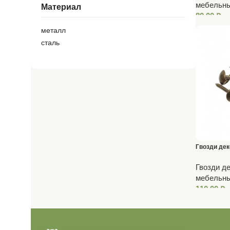
мебельн
Материал
80,00
₽
металл
сталь
Гвозди дек
Гвозди д
мебельн
110,00
₽