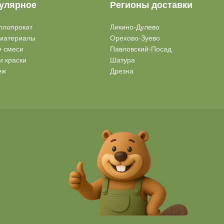
улярное
Регионы доставки
ллопрокат
Ликино-Дулево
материалы
Орехово-Зуево
е смеси
Павловский-Посад
и краски
Шатура
еж
Дрезна