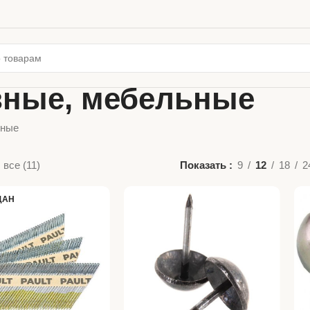
вные, мебельные
ьные
все (11)
Показать
9
12
18
2
ДАН