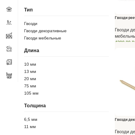
Тип
Гвозди рее
Гвозди
кассете D3
Гвозди д
Гвозди декоративные
покр.) 200
мебельн
Гвозди мебельные
4290,00
₽
Длина
10 мм
13 мм
20 мм
75 мм
105 мм
Толщина
6,5 мм
Гвозди де
11 мм
Гвозди д