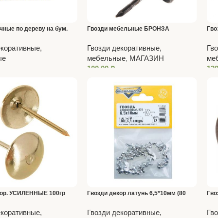
чные по дереву на бум.
Гвозди мебельные БРОНЗА
Гво
4 (3,05*75 RIEG гальв.
шт.)
екоративные,
Гвозди декоративные,
Гво
0шт/уп
ые
мебельные
,
МАГАЗИН
ме
100,00
₽
13
кор. УСИЛЕННЫЕ 100гр
Гвозди декор латунь 6,5*10мм (80
Гво
шт.)
екоративные,
Гвозди декоративные,
Гво