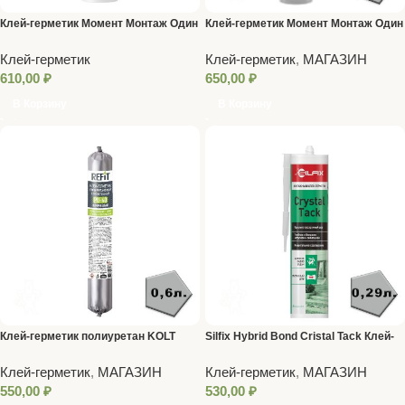
Клей-герметик Момент Монтаж Один
Клей-герметик Момент Монтаж Один
для всего, 280 мл, БЕЛЫЙ
для всего, 280 мл, прозрачный
Клей-герметик
Клей-герметик
,
МАГАЗИН
610,00
₽
650,00
₽
В Корзину
В Корзину
Клей-герметик полиуретан KOLT
Silfix Hybrid Bond Cristal Tack Клей-
коричн. 600 мл PU-40
герметик монтажный прозрачный
Клей-герметик
,
МАГАЗИН
Клей-герметик
,
МАГАЗИН
290 мл
550,00
₽
530,00
₽