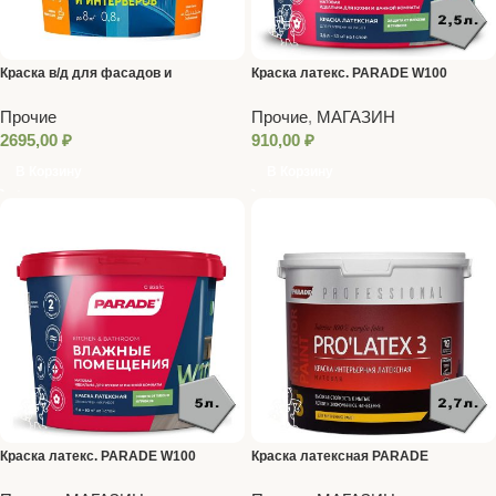
Краска в/д для фасадов и
Краска латекс. PARADE W100
интерьеров 8,4 л/13кг ТЕКС
Влажные помещения база А 2,5 л.
Прочие
Прочие
,
МАГАЗИН
2695,00
₽
910,00
₽
В Корзину
В Корзину
Краска латекс. PARADE W100
Краска латексная PARADE
Влажные помещения база А 5 л.
PRO’LATEX E3 База С мат. 2,7 л