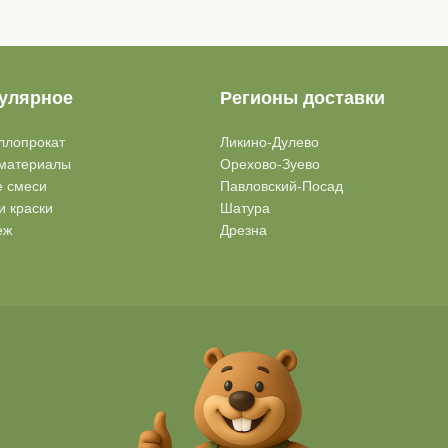
улярное
Регионы доставки
ллопрокат
Ликино-Дулево
материалы
Орехово-Зуево
е смеси
Павловский-Посад
и краски
Шатура
еж
Дрезна