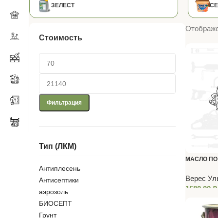
ЗЕЛЕСТ
С
Отображе
Стоимость
Фильтрация
Тип (ЛКМ)
МАСЛО ПО
Антиплесень
TERRASE O
Верес Ул
Антисептики
«VERES»
1580,00
₽
аэрозоль
БИОСЕПТ
Грунт