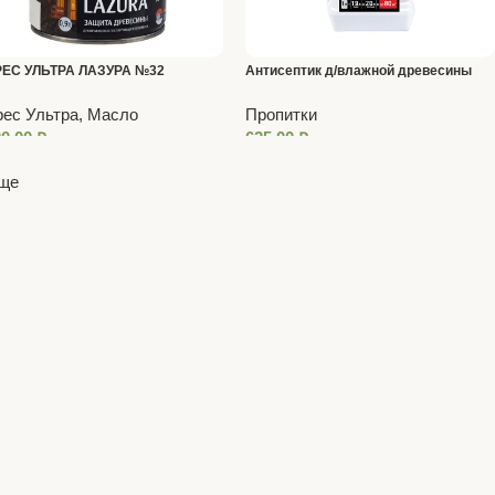
ЕС УЛЬТРА ЛАЗУРА №32
Антисептик д/влажной древесины
ЛЕНОЕ МОЛОКО 2,7 Л
BIO концентрат 1:19 1 л
ес Ультра, Масло
Пропитки
20,00
₽
625,00
₽
еще