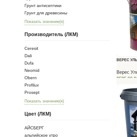
Грунт антисептики
Грунт для древесины
Показать значение(я)
Производитель (ЛКМ)
Ceresit
Dali
ВЕРЕС УЛ
Dufa
ТОПЛЕНОЕ
Neomid
Верес Ул
Obern
9585,00
₽
Profilux
Prosept
Показать значение(я)
Цвет (ЛКМ)
АЙСБЕРГ
альпийское утро