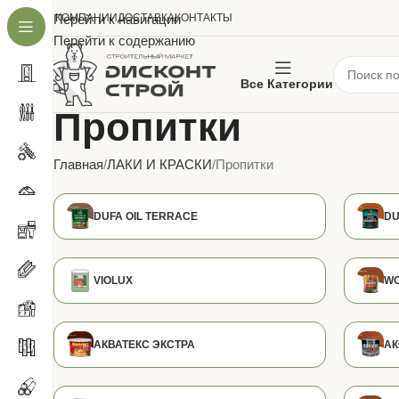
О КОМПАНИИ
Перейти к навигации
ДОСТАВКА
КОНТАКТЫ
Перейти к содержанию
Все Категории
Пропитки
Главная
ЛАКИ И КРАСКИ
Пропитки
DUFA OIL TERRACE
DU
VIOLUX
W
АКВАТЕКС ЭКСТРА
АК