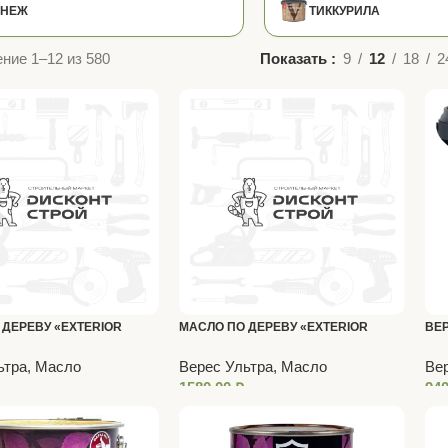
ЕНЕЖ
ТИККУРИЛА
ние 1–12 из 580
Показать
9
12
18
2
 ДЕРЕВУ «EXTERIOR
МАСЛО ПО ДЕРЕВУ «EXTERIOR
ВЕР
IL» ПАЛИСАНДР 2,5 Л
TERRASE OIL» ДУБ 2,5 Л «VERES»
0,8 
ьтра, Масло
Верес Ультра, Масло
Вер
1580,00
₽
94