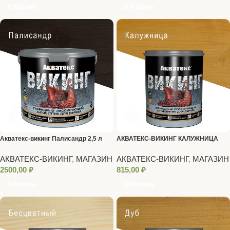
В Корзину
В Корзину
Акватекс-викинг Палисандр 2,5 л
АКВАТЕКС-ВИКИНГ КАЛУЖНИЦА
0,75 Л
АКВАТЕКС-ВИКИНГ
,
МАГАЗИН
АКВАТЕКС-ВИКИНГ
,
МАГАЗИН
2500,00
₽
815,00
₽
В Корзину
В Корзину