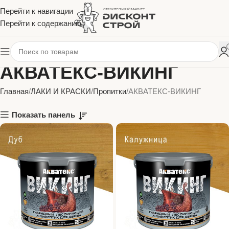
Перейти к навигации
Перейти к содержанию
АКВАТЕКС-ВИКИНГ
Главная
ЛАКИ И КРАСКИ
Пропитки
АКВАТЕКС-ВИКИНГ
Показать панель