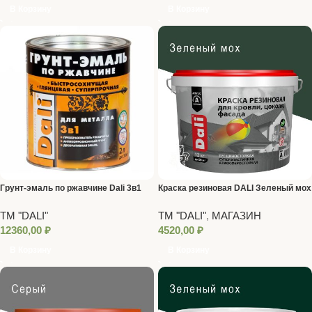
В Корзину
В Корзину
Грунт-эмаль по ржавчине Dali 3в1
Краска резиновая DALI Зеленый мох
Белая (RAL 9010) 10 л
12 кг RAL6005
ТМ "DALI"
ТМ "DALI"
,
МАГАЗИН
12360,00
₽
4520,00
₽
В Корзину
В Корзину