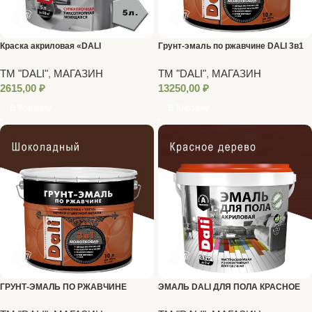
Краска акриловая «DALI
Грунт-эмаль по ржавчине DALI 3в1
PROFESSIONAL» 3(матовая) для
молотковая черная 10 л
ТМ "DALI"
,
МАГАЗИН
ТМ "DALI"
,
МАГАЗИН
стен и потолков База А 5 л.
2615,00
₽
13250,00
₽
В Корзину
В Корзину
ГРУНТ-ЭМАЛЬ ПО РЖАВЧИНЕ
ЭМАЛЬ DALI ДЛЯ ПОЛА КРАСНОЕ
«DALI» 3 В 1 МОЛОТКОВАЯ
ДЕРЕВО 0,9 КГ