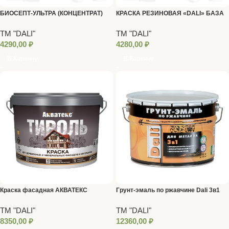
БИОСЕПТ-УЛЬТРА (КОНЦЕНТРАТ)
КРАСКА РЕЗИНОВАЯ «DALI» БАЗА
WOODMASTER-PROF 5Л РОГНЕДА
«С» 12 кг
ТМ "DALI"
ТМ "DALI"
4290,00
₽
4280,00
₽
В Корзину
В Корзину
Краска фасадная АКВАТЕКС
Грунт-эмаль по ржавчине Dali 3в1
ТИРОЛЬ База А 9 л
Серая (RAL 7004) 10 л
ТМ "DALI"
ТМ "DALI"
8350,00
₽
12360,00
₽