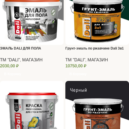
ЭМАЛЬ DALI ДЛЯ ПОЛА
Грунт-эмаль по ржавчине Dali 3в1
АКРИЛОВАЯ СЕРАЯ 2,2 Л
Зеленый мох (RAL 6005) 10 л
ТМ "DALI"
,
МАГАЗИН
ТМ "DALI"
,
МАГАЗИН
2030,00
₽
10750,00
₽
В Корзину
В Корзину