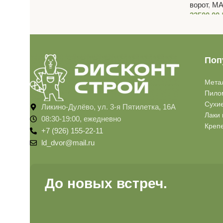
ворот
,
МА
23500,00
Поп
Мета
Пило
Сухи
Ликино-Дулёво, ул. 3-я Пятилетка, 16А
Лаки 
08:30-19:00, ежедневно
Креп
+7 (926) 155-22-11
ld_dvor@mail.ru
До новых встреч.