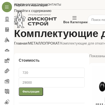
О КОМПАНИИ
Перейти к навигации
ДОСТАВКА
КОНТАКТЫ
Перейти к содержанию
Все Категории
Комплектующие д
Главная
МЕТАЛЛОПРОКАТ
Комплектующие для откат
Показаны 
Стоимость
Фильтрация