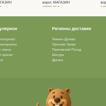
ГАЗИН
ворот
,
МАГАЗИН
вор
₽
18900,00
₽
14
улярное
Регионы доставки
ллопрокат
Ликино-Дулево
материалы
Орехово-Зуево
е смеси
Павловский-Посад
и краски
Шатура
еж
Дрезна