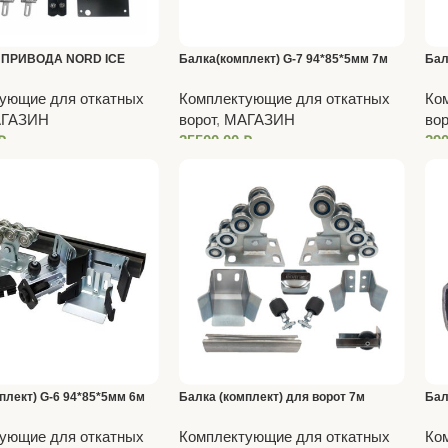
 ПРИВОДА NORD ICE
Балка(комплект) G-7 94*85*5мм 7м
Бал
-2шт.
ующие для откатных
Комплектующие для откатных
Ко
ГАЗИН
ворот
,
МАГАЗИН
вор
₽
25500,00
₽
29
плект) G-6 94*85*5мм 6м
Балка (комплект) для ворот 7м
Бал
ующие для откатных
Комплектующие для откатных
Ко