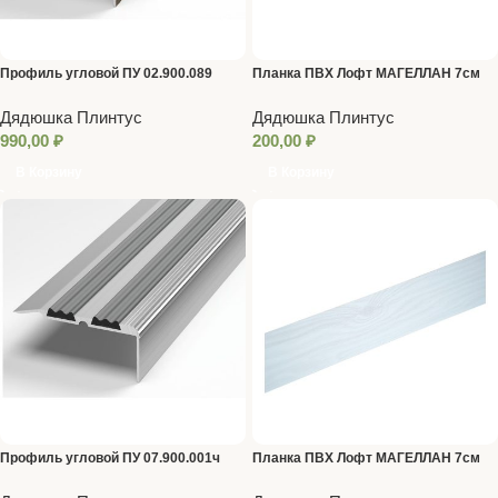
Профиль угловой ПУ 02.900.089
Планка ПВХ Лофт МАГЕЛЛАН 7см
25м Мрамор фьюжен-золото (цена
Дядюшка Плинтус
Дядюшка Плинтус
за 1м)
990,00
₽
200,00
₽
В Корзину
В Корзину
Профиль угловой ПУ 07.900.001ч
Планка ПВХ Лофт МАГЕЛЛАН 7см
25м Кварц перламутровый (цена за