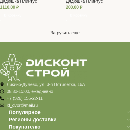
Дядюшка Плинтус
Дядюшка Плинтус
1м)
1110,00
₽
200,00
₽
В Корзину
В Корзину
Загрузить еще
Ликино-Дулёво, ул. 3-я Пятилетка, 16А
08:30-19:00, ежедневно
+7 (926) 155-22-11
ld_dvor@mail.ru
Популярное
Регионы доставки
Покупателю