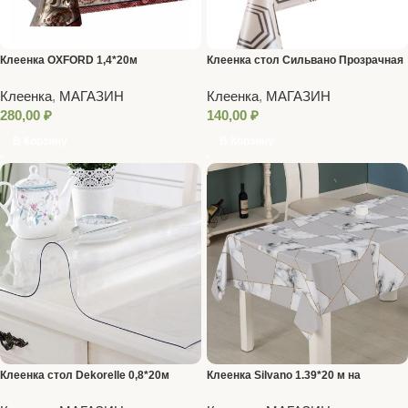
Клеенка OXFORD 1,4*20м
Клеенка стол Сильвано Прозрачная
1,4*20м RFT-100 Китай
Клеенка
,
МАГАЗИН
Клеенка
,
МАГАЗИН
280,00
₽
140,00
₽
В Корзину
В Корзину
Клеенка стол Dekorelle 0,8*20м
Клеенка Silvano 1.39*20 м на
толщина 0,8 мм прозрачный силикон
тканевой основе ЭЛЕГИЯ