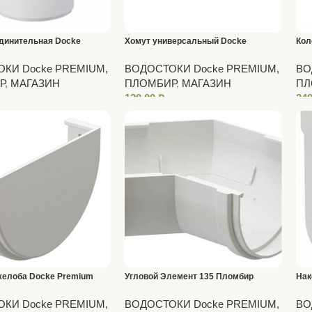
динительная Docke
Хомут универсальный Docke
Кол
ломбир
Premium Пломбир
КИ Docke PREMIUM,
ВОДОСТОКИ Docke PREMIUM,
ВО
Р
,
МАГАЗИН
ПЛОМБИР
,
МАГАЗИН
ПЛ
120,00
₽
24
желоба Docke Premium
Угловой Элемент 135 Пломбир
Нак
Premium
КИ Docke PREMIUM,
ВОДОСТОКИ Docke PREMIUM,
ВО