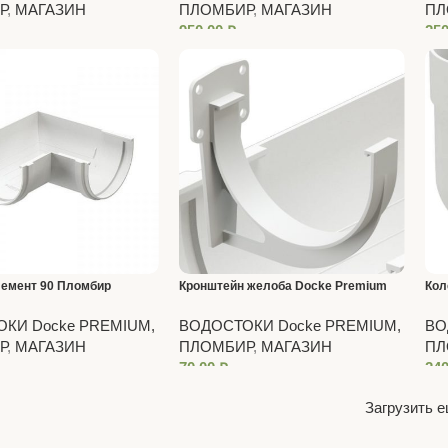
Р
,
МАГАЗИН
ПЛОМБИР
,
МАГАЗИН
ПЛ
950,00
₽
25
лемент 90 Пломбир
Кронштейн желоба Docke Premium
Кол
Пломбир
КИ Docke PREMIUM,
ВОДОСТОКИ Docke PREMIUM,
ВО
Р
,
МАГАЗИН
ПЛОМБИР
,
МАГАЗИН
ПЛ
70,00
₽
24
Загрузить 