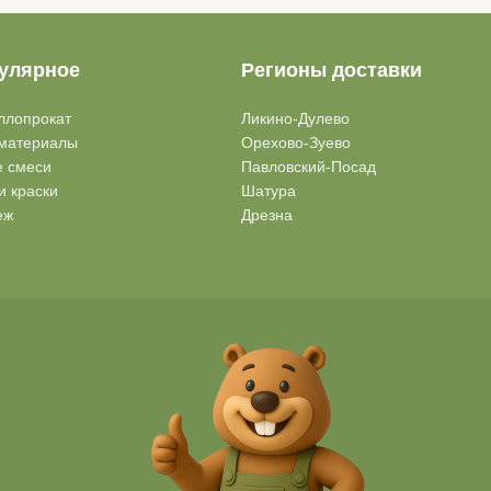
улярное
Регионы доставки
ллопрокат
Ликино-Дулево
материалы
Орехово-Зуево
е смеси
Павловский-Посад
и краски
Шатура
еж
Дрезна