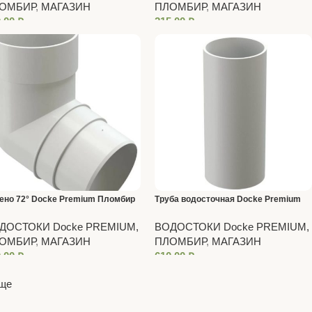
ОМБИР
,
МАГАЗИН
ПЛОМБИР
,
МАГАЗИН
0,00
₽
215,00
₽
ено 72° Docke Premium Пломбир
Труба водосточная Docke Premium
Пломбир
ДОСТОКИ Docke PREMIUM,
ВОДОСТОКИ Docke PREMIUM,
ОМБИР
,
МАГАЗИН
ПЛОМБИР
,
МАГАЗИН
0,00
₽
610,00
₽
еще