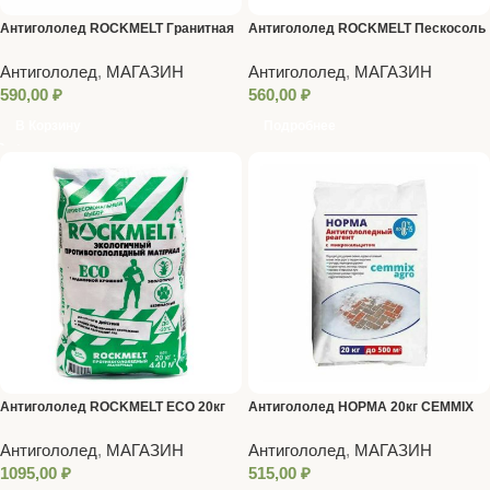
Антигололед ROCKMELT Гранитная
Антигололед ROCKMELT Пескосоль
крошка 20кг
20кг
Антигололед
,
МАГАЗИН
Антигололед
,
МАГАЗИН
590,00
₽
560,00
₽
В Корзину
Подробнее
Антигололед ROCKMELT ECO 20кг
Антигололед НОРМА 20кг CEMMIX
двойн.действ. с мраморной крошкой
Антигололед
,
МАГАЗИН
Антигололед
,
МАГАЗИН
1095,00
₽
515,00
₽