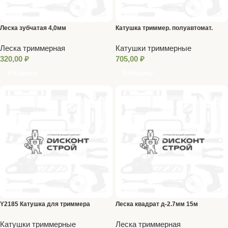
Леска зубчатая 4,0мм
Катушка триммер. полуавтомат.
легкая заправка гайка М10 М10 М8,
Леска триммерная
Катушки триммерные
лев.,шаг 1,0 1,25мм Denzel
320,00
₽
705,00
₽
В Корзину
В Корзину
Y2185 Катушка для триммера
Леска квадрат д-2.7мм 15м
Катушки триммерные
Леска триммерная