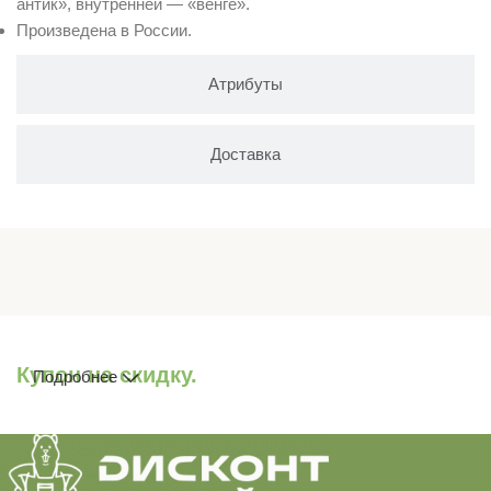
антик», внутренней — «венге».
Произведена в России.
Атрибуты
Доставка
Купон на скидку.
Подробнее