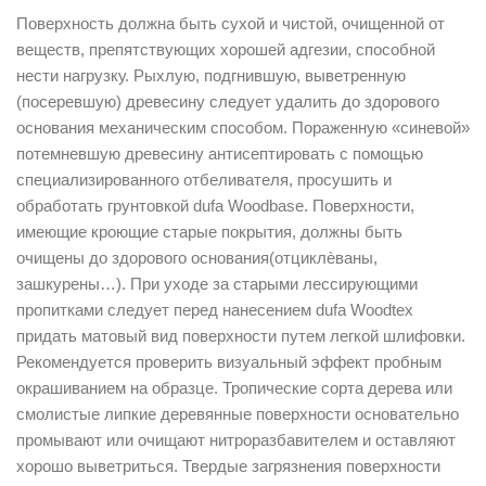
Поверхность должна быть сухой и чистой, очищенной от
веществ, препятствующих хорошей адгезии, способной
нести нагрузку. Рыхлую, подгнившую, выветренную
(посеревшую) древесину следует удалить до здорового
основания механическим способом. Пораженную «синевой»
потемневшую древесину антисептировать с помощью
специализированного отбеливателя, просушить и
обработать грунтовкой dufa Woodbase. Поверхности,
имеющие кроющие старые покрытия, должны быть
очищены до здорового основания(отциклѐваны,
зашкурены…). При уходе за старыми лессирующими
пропитками следует перед нанесением dufa Woodtex
придать матовый вид поверхности путем легкой шлифовки.
Рекомендуется проверить визуальный эффект пробным
окрашиванием на образце. Тропические сорта дерева или
смолистые липкие деревянные поверхности основательно
промывают или очищают нитроразбавителем и оставляют
хорошо выветриться. Твердые загрязнения поверхности