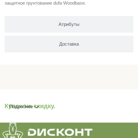
защитное грунтование dufa Woodbase.
Атрибуты
Доставка
Купон на скидку.
Подробнее