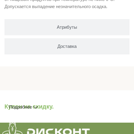
Допускается выпадение незначительного осадка.
Атрибуты
Доставка
Купон на скидку.
Подробнее