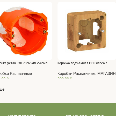
обка устан. СП 73*65мм 2-комп.
Коробка подъемная СП Blanca с
0 оранжевая
возм. соед. неск. коробок ясень SE
робки Распаячные
Коробки Распаячные
,
МАГАЗИН
0,00
₽
390,00
₽
еще