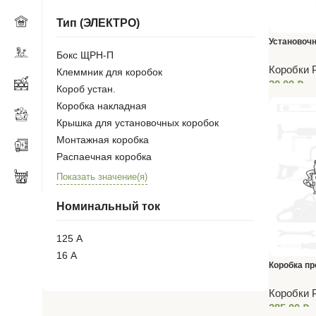
Тип (ЭЛЕКТРО)
Установочн
Бокс ЩРН-П
бетон,кирп
Коробки 
Клеммник для коробок
20,00
₽
Короб устан.
Коробка накладная
Крышка для установочных коробок
Монтажная коробка
Распаечная коробка
Показать значение(я)
Номинальный ток
125 А
16 А
Коробка пр
уплотнит. 
Коробки 
285,00
₽