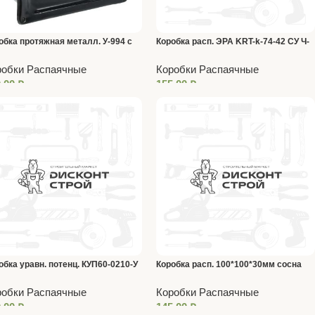
обка протяжная металл. У-994 c
Коробка расп. ЭРА KRT-k-74-42 СУ Ч-
отнит. 110*110*80 черная IP54
Бел. 72х42мм для
робки Распаячные
Коробки Распаячные
тв.стен+клеммник+крышка IP20
0,00
₽
155,00
₽
обка уравн. потенц. КУП60-0210-У
Коробка расп. 100*100*30мм сосна
80*40мм (серая) HF
робки Распаячные
Коробки Распаячные
0,00
₽
145,00
₽