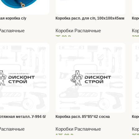
ая коробка с/у
Коробка расп. для с/п, 100х100х45мм
Кор
ич 68*45 мм с ушками
с крышкой для ГСК ТУСО (1/60)
упл
Распаячные
Коробки Распаячные
Ко
75,00
₽
33
отяжная металл. У-994 б/
Коробка расп. 85*85*42 сосна
Кор
110*110*80 черная IP31
80*
Распаячные
Коробки Распаячные
Ко
175,00
₽
25