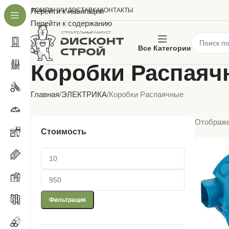
О КОМПАНИИ
Перейти к навигации
ДОСТАВКА
КОНТАКТЫ
Перейти к содержанию
Все Категории
Коробки Распаяч
Главная
ЭЛЕКТРИКА
Коробки Распаячные
Отображе
Стоимость
Фильтрация