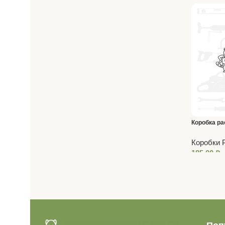
Коробка рас
IP54 огнес
Коробки 
185,00
₽