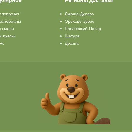
улярное
Регионы доставки
ллопрокат
Ликино-Дулево
материалы
Орехово-Зуево
е смеси
Павловский-Посад
и краски
Шатура
еж
Дрезна